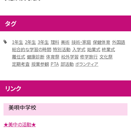
タグ
1年生
2年生
3年生
理科
美術
技術・家庭
保健体育
外国語
総合的な学習の時間
特別活動
入学式
始業式
終業式
離任式
健康診断
体育祭
校外学習
修学旅行
文化祭
定期考査
授業参観
PTA
部活動
ボランティア
リンク
美唄中学校
★美中の活動★