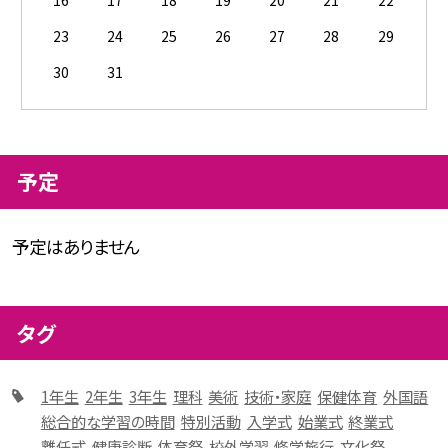
23
24
25
26
27
28
29
30
31
予定
予定はありません
タグ
1年生
2年生
3年生
理科
美術
技術・家庭
保健体育
外国語
総合的な学習の時間
特別活動
入学式
始業式
終業式
離任式
健康診断
体育祭
校外学習
修学旅行
文化祭