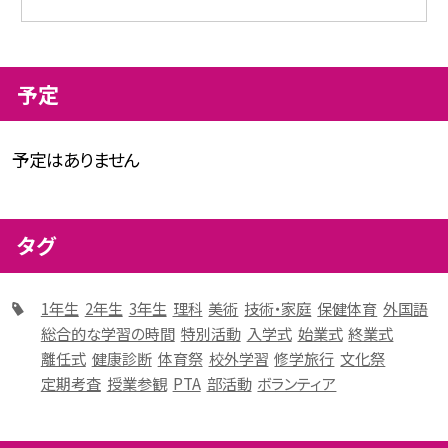
予定
予定はありません
タグ
1年生
2年生
3年生
理科
美術
技術・家庭
保健体育
外国語
総合的な学習の時間
特別活動
入学式
始業式
終業式
離任式
健康診断
体育祭
校外学習
修学旅行
文化祭
定期考査
授業参観
PTA
部活動
ボランティア