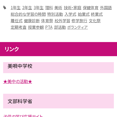
1年生
2年生
3年生
理科
美術
技術・家庭
保健体育
外国語
総合的な学習の時間
特別活動
入学式
始業式
終業式
離任式
健康診断
体育祭
校外学習
修学旅行
文化祭
定期考査
授業参観
PTA
部活動
ボランティア
リンク
美唄中学校
★美中の活動★
文部科学省
子供の学び応援サイト