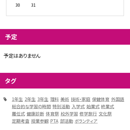
30
31
予定
予定はありません
タグ
1年生
2年生
3年生
理科
美術
技術・家庭
保健体育
外国語
総合的な学習の時間
特別活動
入学式
始業式
終業式
離任式
健康診断
体育祭
校外学習
修学旅行
文化祭
定期考査
授業参観
PTA
部活動
ボランティア