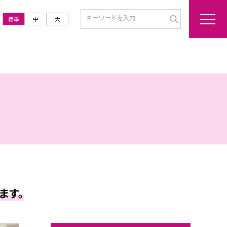
標準
中
大
ます。