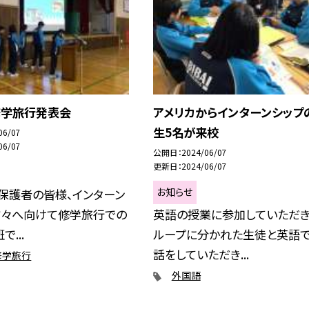
修学旅行発表会
アメリカからインターンシップ
生5名が来校
06/07
06/07
公開日
2024/06/07
更新日
2024/06/07
お知らせ
、保護者の皆様、インターン
方々へ向けて修学旅行での
英語の授業に参加していただき
...
ループに分かれた生徒と英語
話をしていただき...
修学旅行
外国語