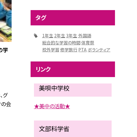
タグ
1年生
2年生
3年生
外国語
総合的な学習の時間
体育祭
の学
校外学習
修学旅行
PTA
ボランティア
リンク
美唄中学校
、グ
での会
★美中の活動★
文部科学省