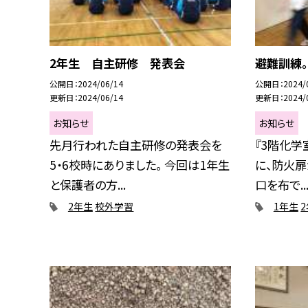
2年生 自主研修 発表会
避難訓練。
公開日
2024/06/14
公開日
2024/
更新日
2024/06/14
更新日
2024/
お知らせ
お知らせ
先月行われた自主研修の発表会を
『3階化学
5・6校時にありました。 今回は1年生
に、防火扉
と保護者の方...
口を布で..
2年生
校外学習
1年生