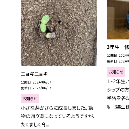
3年生 
公開日
2024/
更新日
2024/
お知らせ
ニョキニョキ
１・2年生
公開日
2024/06/07
更新日
2024/06/07
シップの
学習を各班で
お知らせ
3年生
小さな芽がさらに成長しました。 動
物の通り道になっているようですが、
たくましく育...