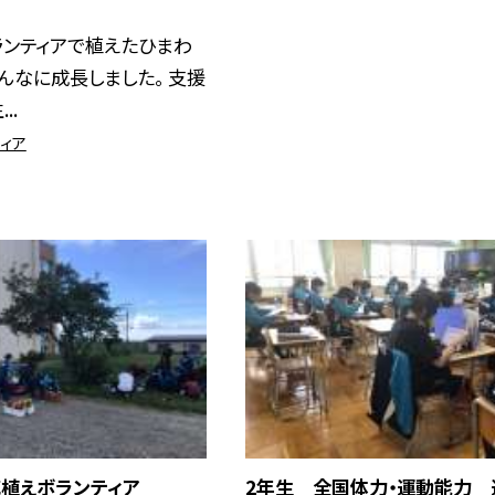
ランティアで植えたひまわ
こんなに成長しました。 支援
..
ィア
花植えボランティア
2年生 全国体力・運動能力 