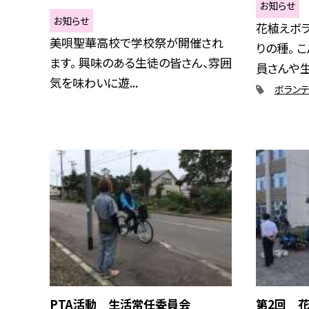
お知らせ
お知らせ
花植えボ
美唄聖華高校で学校祭が開催され
りの種。 
ます。 興味のある生徒の皆さん、雰囲
員さんや生.
気を味わいに遊...
ボランテ
PTA活動 生活常任委員会
第2回 