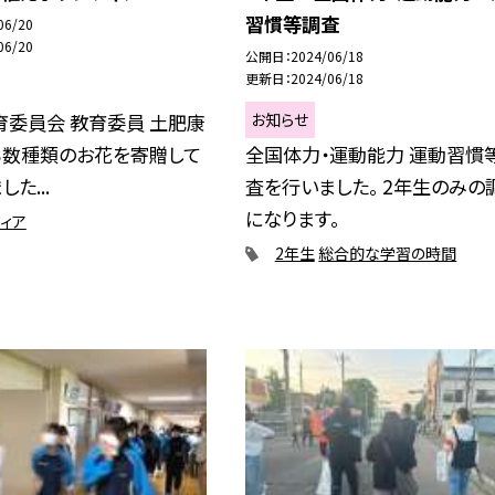
習慣等調査
06/20
06/20
公開日
2024/06/18
更新日
2024/06/18
お知らせ
育委員会 教育委員 土肥康
ら数種類のお花を寄贈して
全国体力・運動能力 運動習慣
た...
査を行いました。 2年生のみの
になります。
ィア
2年生
総合的な学習の時間