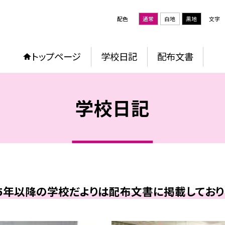
配色
通常
白地
黒地
文字
トップページ
学校日記
配布文書
学校日記
25年以降の学校だよりは配布文書に掲載しており