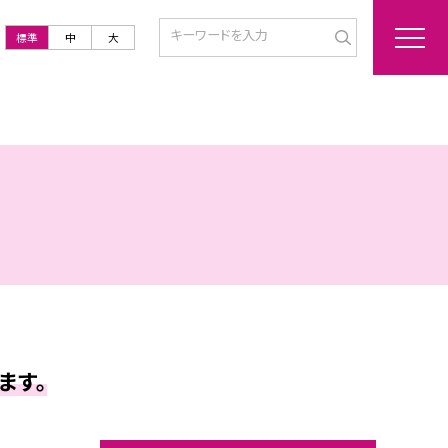
標準
中
大
ます。