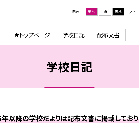
配色
通常
白地
黒地
文字
トップページ
学校日記
配布文書
学校日記
25年以降の学校だよりは配布文書に掲載しており